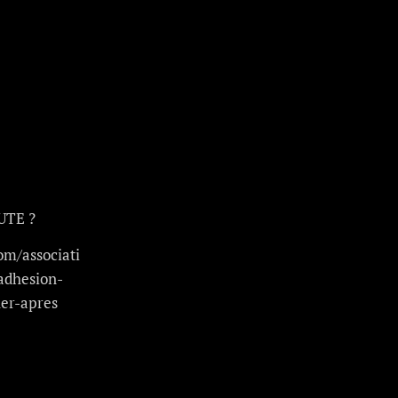
UTE ?
om/associati
adhesion-
er-apres