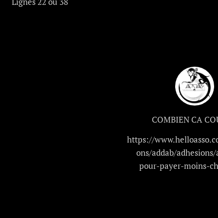
Lignes 22 ou 38
COMBIEN CA CO
https://www.helloasso.c
ons/addab/adhesions/
pour-payer-moins-ch